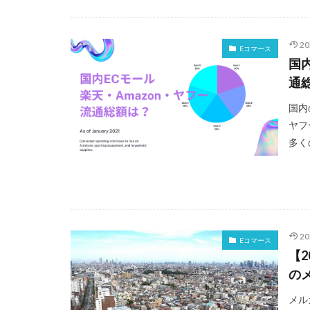
2
Eコマース
国
通
国内
ヤフ
多く
2
Eコマース
【2
の
メル