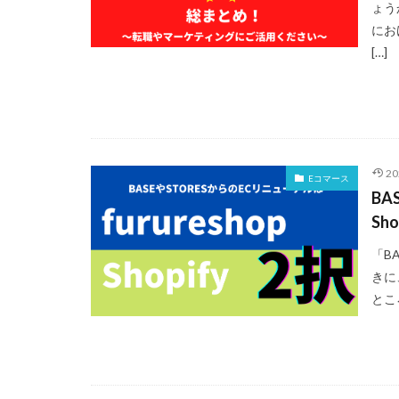
ょう
にお
[…]
2
Eコマース
BA
Sh
「B
きに
とこ