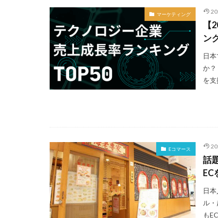
2
マーケティング
【
ング
日本
か？
を支
2
Eコマース
話
E
日本
ル・
もE