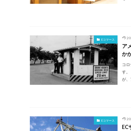
2
Eコマース
ア
か
コロ
す。
が、
2
Eコマース
E