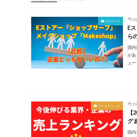
2
Eコマース
E
ら
国内
があ
ュー
2
マーケティング
【
グ
国内