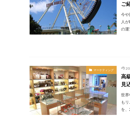
ご
今や
人が
の運
2
マーケティング
高
見
世界
もリ
を、