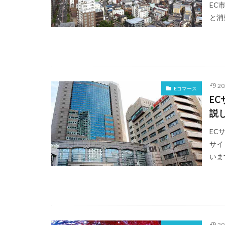
EC
と消
2
Eコマース
E
説
EC
サイ
いま
2