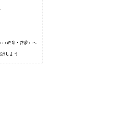
へ
atin（教育・啓蒙）へ
実践しよう