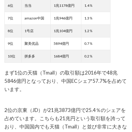
6位
当当
1兆1178億円
1.4％
7位
amazon中国
1兆946億円
1.3％
8位
1号店
1兆104億円
1.2％
9位
聚美优品
5894億円
0.7％
10位
拼多多
1684億円
0.2％
まず1位の天猫（Tmall）の取引額は2016年で48兆
5846億円となっており、中国ECシェア57.7%を占めて
います。
2位の京東（JD）が21兆3873億円で25.4％のシェアを
占めています。こちらも21兆円という取引額を誇って
おり、中国国内でも天猫（Tmall）と並び非常に大きな