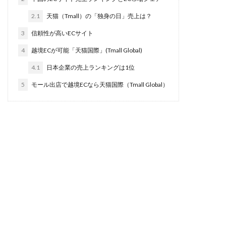
2.1
天猫（Tmall）の「独身の日」売上は？
3
信頼性が高いECサイト
4
越境ECが可能「天猫国際」(Tmall Global)
4.1
日本企業の売上ランキングは1位
5
モール出店で越境ECなら天猫国際（Tmall Global）