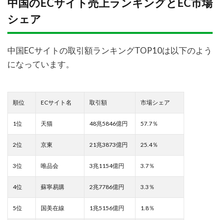
中国のECサイト売上ランキングとEC市場
シェア
中国ECサイトの取引額ランキングTOP10は以下のよう
になっています。
順位
ECサイト名
取引額
市場シェア
1位
天猫
48兆5846億円
57.7％
2位
京東
21兆3873億円
25.4％
3位
唯品会
3兆1154億円
3.7％
4位
蘇寧易購
2兆7786億円
3.3％
5位
国美在線
1兆5156億円
1.8％